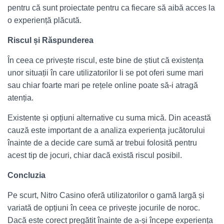
pentru că sunt proiectate pentru ca fiecare să aibă acces la
o experiență plăcută.
Riscul și Răspunderea
În ceea ce privește riscul, este bine de știut că existența
unor situații în care utilizatorilor li se pot oferi sume mari
sau chiar foarte mari pe rețele online poate să-i atragă
atenția.
Existente și opțiuni alternative cu suma mică. Din această
cauză este important de a analiza experiența jucătorului
înainte de a decide care sumă ar trebui folosită pentru
acest tip de jocuri, chiar dacă există riscul posibil.
Concluzia
Pe scurt, Nitro Casino oferă utilizatorilor o gamă largă și
variată de opțiuni în ceea ce privește jocurile de noroc.
Dacă este corect pregătit înainte de a-și începe experiența