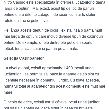
Nitro Casino este specializată în oferirea jucătorilor o gamă
largă de opțiuni. Mai exact, acest tip de loc de pariuri
online oferă diferite categorii de jocuri cum ar fi: sloturi,
rulete on line și poker live.
Pe lângă aceste genuri de jocuri, există însă o gamă mult
mai largă de opțiuni care includ diverse tipuri de cazinouri
online. De exemplu, unele dintre ele pot oferi sportul,
fotbal, tenis, sau chiar și pariuri pe animale.
Selecția Cazinoanelor
La nivel global, există aproximativ 1.400 locații unde
jucătorilor li se permite să joace la aparate de tip slot cu
licențele necesare în domeniul juridic. Cu toate acestea,
numărul total al aparatelor din acest domeniu este mult mai
mare.
Dincolo de orice, există totuși câteva locuri unde jucătorii
pot găsi un spațiu de joacă sigur în ceea ce privește