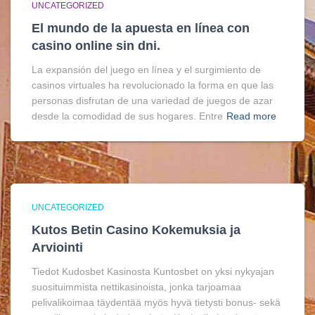
UNCATEGORIZED
El mundo de la apuesta en línea con
casino online sin dni.
La expansión del juego en línea y el surgimiento de
casinos virtuales ha revolucionado la forma en que las
personas disfrutan de una variedad de juegos de azar
desde la comodidad de sus hogares. Entre
Read more
UNCATEGORIZED
Kutos Betin Casino Kokemuksia ja
Arviointi
Tiedot Kudosbet Kasinosta Kuntosbet on yksi nykyajan
suosituimmista nettikasinoista, jonka tarjoamaa
pelivalikoimaa täydentää myös hyvä tietysti bonus- sekä