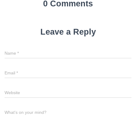
0 Comments
Leave a Reply
Name
*
Email
*
Website
What's on your mind?