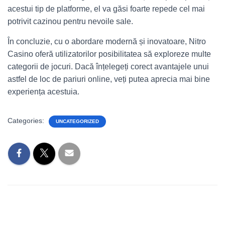
acestui tip de platforme, el va găsi foarte repede cel mai
potrivit cazinou pentru nevoile sale.
În concluzie, cu o abordare modernă și inovatoare, Nitro
Casino oferă utilizatorilor posibilitatea să exploreze multe
categorii de jocuri. Dacă înțelegeți corect avantajele unui
astfel de loc de pariuri online, veți putea aprecia mai bine
experiența acestuia.
Categories:
UNCATEGORIZED