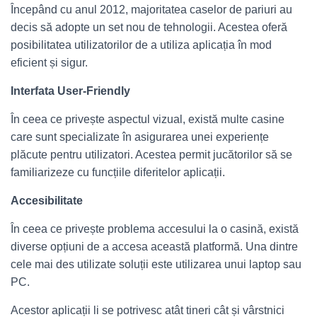
Începând cu anul 2012, majoritatea caselor de pariuri au
decis să adopte un set nou de tehnologii. Acestea oferă
posibilitatea utilizatorilor de a utiliza aplicația în mod
eficient și sigur.
Interfata User-Friendly
În ceea ce privește aspectul vizual, există multe casine
care sunt specializate în asigurarea unei experiențe
plăcute pentru utilizatori. Acestea permit jucătorilor să se
familiarizeze cu funcțiile diferitelor aplicații.
Accesibilitate
În ceea ce privește problema accesului la o casină, există
diverse opțiuni de a accesa această platformă. Una dintre
cele mai des utilizate soluții este utilizarea unui laptop sau
PC.
Acestor aplicații li se potrivesc atât tineri cât și vârstnici