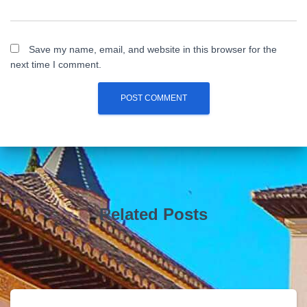
Save my name, email, and website in this browser for the
next time I comment.
Related Posts