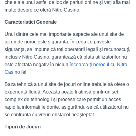
cheie ale unui astfel de loc de pariuri online și veți afla mai
multe despre ce oferă Nitro Casino.
Caracteristici Generale
Unul dintre cele mai importante aspecte ale unui site de
jocuri de noroc este siguranța. În ceea ce privește
siguranța, se impune că toți operatorii legali și recunoscuți,
inclusiv Nitro Casino, garantează că plata utilizatorilor nu
este afectată negativ în niciun
încearcă-ți norocul cu Nitro
Casino
fel.
Baza tehnică a unui site de jocuri online trebuie să ofere o
experiență fluidă. Aceasta poate fi atinsă printr-un set
complex de tehnologii și procese care permit un acces
rapid la informațiile dorite, asigurându-se că utilizatorul nu
se confruntă cu vreun obstacol neaşteptat.
Tipuri de Jocuri