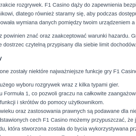
 trakcie rozgrywek. F1 Casino dąży do zapewnienia bez
kowi, dlatego również staramy się, aby podczas dostęp
powała wymiana danych pomiędzy twoim urządzeniem a
acz powinien znać oraz zaakceptować warunki hazardu. G
 dostrzec czytelną przypisany dla siebie limit dochodów
y
one zostały niektóre najważniejsze funkcje gry F1 Casin
żego wyboru rozgrywek wraz z kilka typami gier.
Formuła 1, co pozwoli graczu na całkowite zaangażowa
 funkcji i skrótów do pomocy użytkownikom.
wieku oraz zastosowania prawnych są podawane dla niek
dstawionych cech F1 Casino możemy przypuszczać, że j
u, która stworzona została do bycia wykorzystywana pr