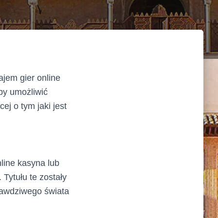
ajem gier online
by umożliwić
ej o tym jaki jest
line kasyna lub
Tytułu te zostały
rawdziwego świata