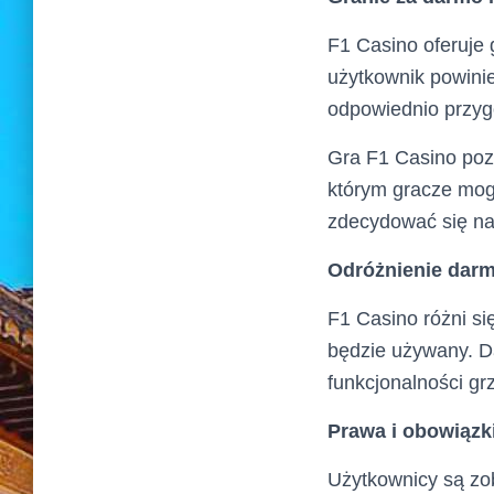
F1 Casino oferuje
użytkownik powini
odpowiednio przy
Gra F1 Casino poz
którym gracze mog
zdecydować się na
Odróżnienie darm
F1 Casino różni si
będzie używany. D
funkcjonalności gr
Prawa i obowiązk
Użytkownicy są zo