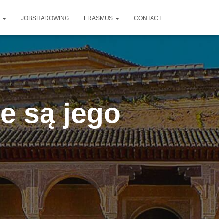
A
JOBSHADOWING
ERASMUS
CONTACT
ie są jego