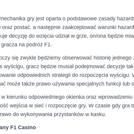
mechanika gry jest oparta o podstawowe zasady hazard
ł oraz postać, a następnie zaakceptować warunki hazard
je decyzję do wzięcia udział w grze, on/ona będzie mia
 gracza na podróż F1.
toczy się zwykle będziemy obserwować historię jednego 
s wyścigu, gracz będzie musiał podejmować decyzje taki
owanie odpowiednich strategii do rozpoczęcia wyścigu. 
ać może także prawo używania specjalnych funkcji lub s
ę w kierunku odpowiedniego okienka oraz wprowadzeniu
ość wejścia w sieć i rozpoczęcie gry. W czasie gdy gra 
rawo do wykonywania przystanków w kasku.
any F1 Casino