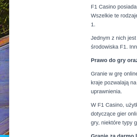
F1 Casino posiada
Wszelkie te rodza
1.
Jednym z nich jes
środowiska F1. Inn
Prawo do gry ora
Granie w grę onlin
kraje pozwalają na
uprawnienia.
W F1 Casino, użyt
dotyczące gier on
gry, niektóre typy
Granie za darmo 