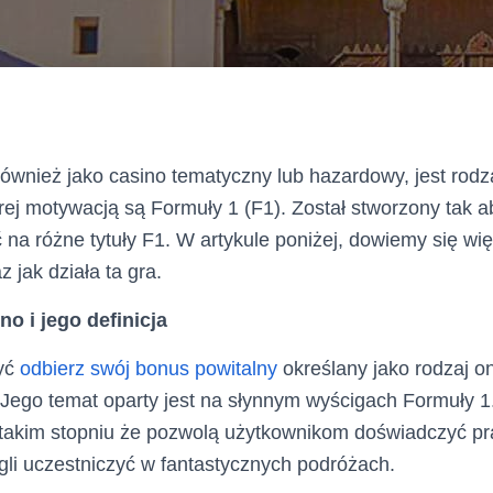
ównież jako casino tematyczny lub hazardowy, jest rodz
ej motywacją są Formuły 1 (F1). Został stworzony tak a
na różne tytuły F1. W artykule poniżej, dowiemy się więc
 jak działa ta gra.
no i jego definicja
yć
odbierz swój bonus powitalny
określany jako rodzaj on
Jego temat oparty jest na słynnym wyścigach Formuły 1. 
takim stopniu że pozwolą użytkownikom doświadczyć p
li uczestniczyć w fantastycznych podróżach.