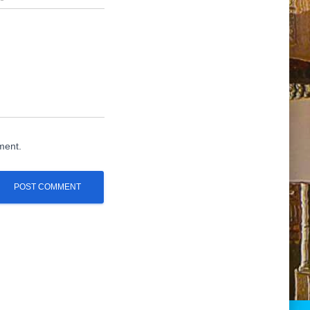
ment.