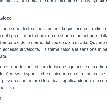
amministratore della rete delle telecamere e deve gestire i
li.
 Gioco
 in una serie di step che simulano la gestione del traffico r
el tipo di infrastruttura, come strade o autostrade, della
l territorio e delle norme del codice della strada. Quando
eccesso di velocità, il sistema calcola la sanzione in ba
ata.
che l’introduzione di caratteristiche aggiuntive come la p
mitato) o eventi sportivi che richiedono un aumento della 
tori possono aumentare i loro ricavi applicando multe e con
obilisti.
o