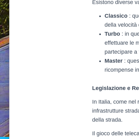
Esistono diverse va
Classico
: qu
della velocità 
Turbo
: in qu
effettuare le 
partecipare a 
Master
: ques
ricompense in 
Legislazione e R
In Italia, come nel 
infrastrutture stra
della strada.
Il gioco delle tele