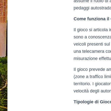
assume il ruolo di 
pedaggi autostrada
Come funziona il
Il gioco si articola
sono a conoscenza d
veicoli presenti su
una telecamera con 
misurazione effettu
Il gioco prevede an
(zone a traffico li
territorio. I gioca
velocità degli autom
Tipologie di Gioc