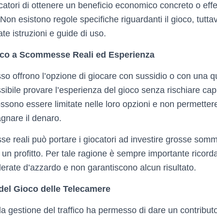
iocatori di ottenere un beneficio economico concreto o eff
 Non esistono regole specifiche riguardanti il gioco, tutta
ate istruzioni e guide di uso.
ioco a Scommesse Reali ed Esperienza
sso offrono l’opzione di giocare con sussidio o con una q
bile provare l’esperienza del gioco senza rischiare capit
ossono essere limitate nelle loro opzioni e non permettere
agnare il denaro.
se reali può portare i giocatori ad investire grosse som
 un profitto. Per tale ragione è sempre importante ricor
derate d’azzardo e non garantiscono alcun risultato.
 del Gioco delle Telecamere
a gestione del traffico ha permesso di dare un contributo