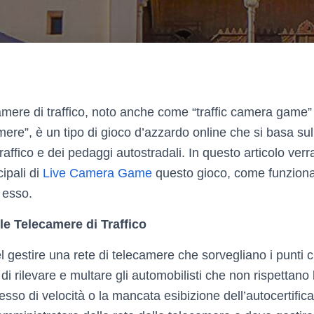
ecamere di traffico, noto anche come “traffic camera gam
mere”, è un tipo di gioco d’azzardo online che si basa su
traffico e dei pedaggi autostradali. In questo articolo ver
cipali di
Live Camera Game
questo gioco, come funziona 
 esso.
le Telecamere di Traffico
l gestire una rete di telecamere che sorvegliano i punti crit
o di rilevare e multare gli automobilisti che non rispettano
cesso di velocità o la mancata esibizione dell’autocertifica