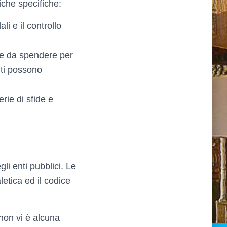
iche specifiche:
i e il controllo
ete da spendere per
nti possono
rie di sfide e
gli enti pubblici. Le
letica ed il codice
 non vi è alcuna