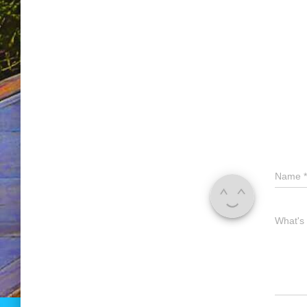
Name
*
What's