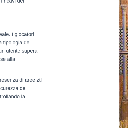
 ricavi dei
eale. I giocatori
 tipologia dei
 un utente supera
se alla
resenza di aree ztl
sicurezza del
trollando la