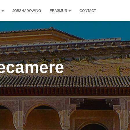
A
JOBSHADOWING
ERASMUS
CONTACT
lecamere