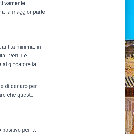
ettivamente
via la maggior parte
uantità minima, in
ali veri. Le
 al giocatore la
me di denaro per
dare che queste
 positivo per la