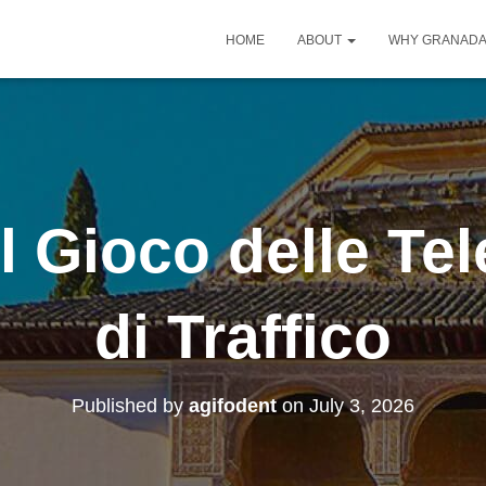
HOME
ABOUT
WHY GRANAD
il Gioco delle Te
di Traffico
Published by
agifodent
on
July 3, 2026