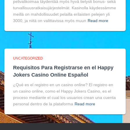
pelivalikoimaa täydentää myös hyvä tietysti bonus- sekä
turvallisuusratkaisujärjestelmät. Kasinolla käydessämme
meillä on mahdollisuudet pelailla erilaisten pelejen yli
3000, ja niitä on valittavissa myös muun
Read more
UNCATEGORIZED
Requisitos Para Registrarse en el Happy
Jokers Casino Online Español
¿Qué es el registro en un casino online? El registro en
un casino online, como el Happy Jokers Casino, es el
proceso mediante el cual los usuarios crean una cuenta
personal dentro de la plataforma
Read more