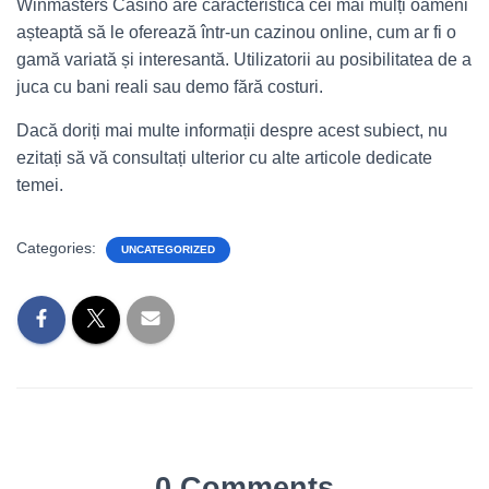
Winmasters Casino are caracteristică cei mai mulți oameni
așteaptă să le oferează într-un cazinou online, cum ar fi o
gamă variată și interesantă. Utilizatorii au posibilitatea de a
juca cu bani reali sau demo fără costuri.
Dacă doriți mai multe informații despre acest subiect, nu
ezitați să vă consultați ulterior cu alte articole dedicate
temei.
Categories:
UNCATEGORIZED
0 Comments