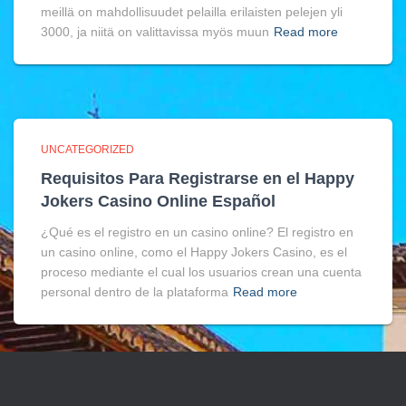
meillä on mahdollisuudet pelailla erilaisten pelejen yli
3000, ja niitä on valittavissa myös muun
Read more
UNCATEGORIZED
Requisitos Para Registrarse en el Happy
Jokers Casino Online Español
¿Qué es el registro en un casino online? El registro en
un casino online, como el Happy Jokers Casino, es el
proceso mediante el cual los usuarios crean una cuenta
personal dentro de la plataforma
Read more