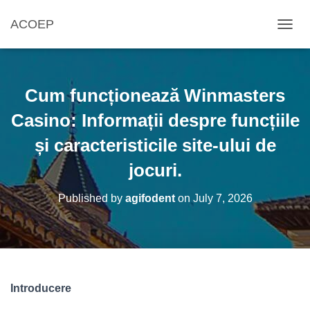
ACOEP
TOGGL
Cum funcționează Winmasters
Casino: Informații despre funcțiile
și caracteristicile site-ului de
jocuri.
Published by
agifodent
on
July 7, 2026
Introducere