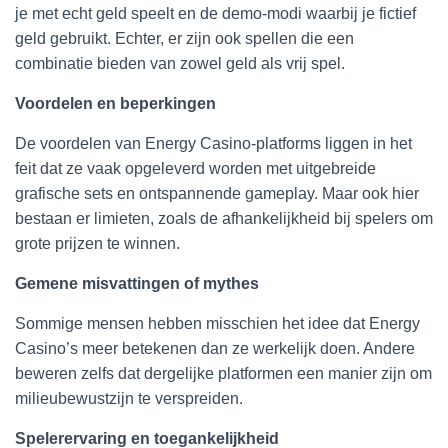
je met echt geld speelt en de demo-modi waarbij je fictief
geld gebruikt. Echter, er zijn ook spellen die een
combinatie bieden van zowel geld als vrij spel.
Voordelen en beperkingen
De voordelen van Energy Casino-platforms liggen in het
feit dat ze vaak opgeleverd worden met uitgebreide
grafische sets en ontspannende gameplay. Maar ook hier
bestaan er limieten, zoals de afhankelijkheid bij spelers om
grote prijzen te winnen.
Gemene misvattingen of mythes
Sommige mensen hebben misschien het idee dat Energy
Casino’s meer betekenen dan ze werkelijk doen. Andere
beweren zelfs dat dergelijke platformen een manier zijn om
milieubewustzijn te verspreiden.
Spelerervaring en toegankelijkheid