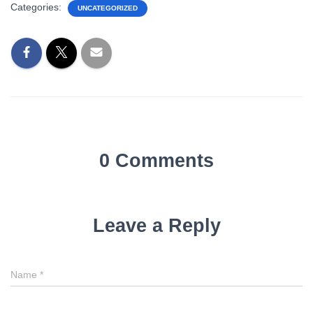
Categories:
UNCATEGORIZED
0 Comments
Leave a Reply
Name
*