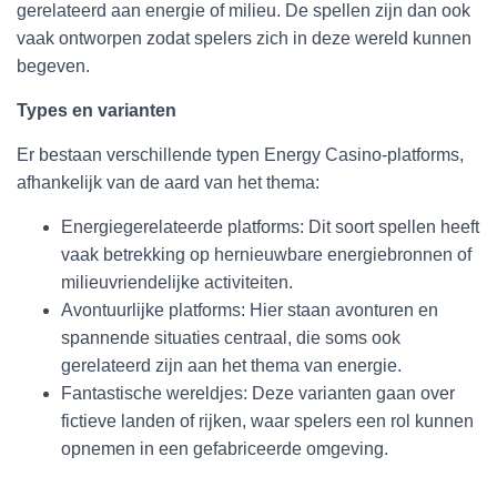
gerelateerd aan energie of milieu. De spellen zijn dan ook
vaak ontworpen zodat spelers zich in deze wereld kunnen
begeven.
Types en varianten
Er bestaan verschillende typen Energy Casino-platforms,
afhankelijk van de aard van het thema:
Energiegerelateerde platforms: Dit soort spellen heeft
vaak betrekking op hernieuwbare energiebronnen of
milieuvriendelijke activiteiten.
Avontuurlijke platforms: Hier staan avonturen en
spannende situaties centraal, die soms ook
gerelateerd zijn aan het thema van energie.
Fantastische wereldjes: Deze varianten gaan over
fictieve landen of rijken, waar spelers een rol kunnen
opnemen in een gefabriceerde omgeving.