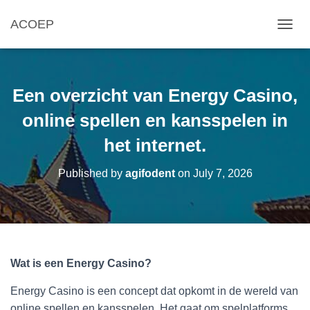
ACOEP
TOGGL
Een overzicht van Energy Casino,
online spellen en kansspelen in
het internet.
Published by
agifodent
on
July 7, 2026
Wat is een Energy Casino?
Energy Casino is een concept dat opkomt in de wereld van
online spellen en kansspelen. Het gaat om spelplatforms