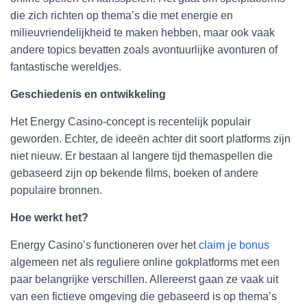
die zich richten op thema’s die met energie en
milieuvriendelijkheid te maken hebben, maar ook vaak
andere topics bevatten zoals avontuurlijke avonturen of
fantastische wereldjes.
Geschiedenis en ontwikkeling
Het Energy Casino-concept is recentelijk populair
geworden. Echter, de ideeën achter dit soort platforms zijn
niet nieuw. Er bestaan al langere tijd themaspellen die
gebaseerd zijn op bekende films, boeken of andere
populaire bronnen.
Hoe werkt het?
Energy Casino’s functioneren over het
claim je bonus
algemeen net als reguliere online gokplatforms met een
paar belangrijke verschillen. Allereerst gaan ze vaak uit
van een fictieve omgeving die gebaseerd is op thema’s