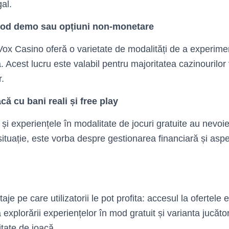
al.
 mod demo sau opțiuni non-monetare
Vox Casino oferă o varietate de modalități de a experimen
ă. Acest lucru este valabil pentru majoritatea cazinourilor 
r.
acă cu bani reali și free play
 și experiențele în modalitate de jocuri gratuite au nevo
 situație, este vorba despre gestionarea financiară și asp
je pe care utilizatorii le pot profita: accesul la ofertele 
a explorării experiențelor în mod gratuit și varianta jucăto
tate de joacă.