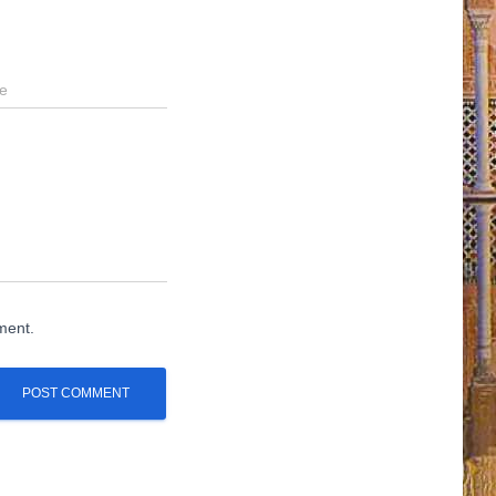
e
ment.