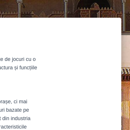
e de jocuri cu o
tura și funcțiile
orașe, ci mai
uri bazate pe
 din industria
acteristicile