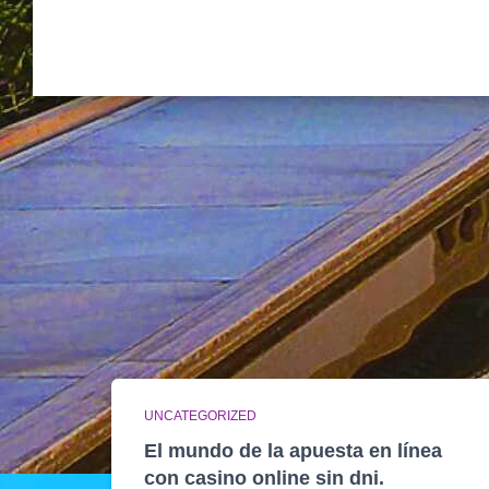
UNCATEGORIZED
El mundo de la apuesta en línea
con casino online sin dni.