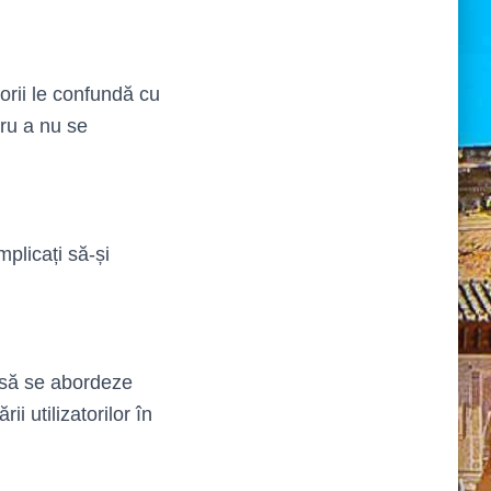
orii le confundă cu
tru a nu se
mplicați să-și
t să se abordeze
ii utilizatorilor în