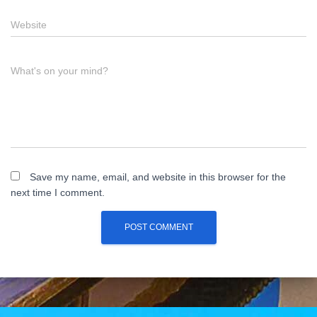
Website
What's on your mind?
Save my name, email, and website in this browser for the
next time I comment.