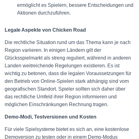
ermöglicht es Spielern, bessere Entscheidungen und
Aktionen durchzuführen.
Legale Aspekte von Chicken Road
Die rechtliche Situation rund um das Thema kann je nach
Region variieren. In einigen Ländern gilt der
Glücksspielmarkt als streng reguliert, während in anderen
Landen weitreichende Regelungen existieren. Es ist
wichtig zu betonen, dass die legalen Voraussetzungen für
den Betrieb von Online-Spielen stark abhängig sind vom
geografischen Standort. Spieler sollten sich daher über
das rechtliche Umfeld ihrer Region informieren und
möglichen Einschränkungen Rechnung tragen.
Demo-Modi, Testversionen und Kosten
Für viele Spielsysteme bietet es sich an, eine kostenlose
Demoversion zu testen oder in einem Demo-Modus