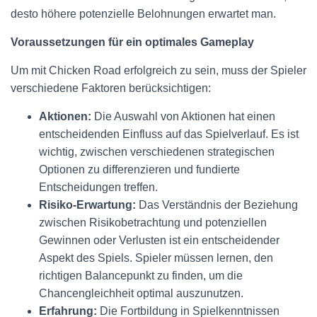
desto höhere potenzielle Belohnungen erwartet man.
Voraussetzungen für ein optimales Gameplay
Um mit Chicken Road erfolgreich zu sein, muss der Spieler
verschiedene Faktoren berücksichtigen:
Aktionen:
Die Auswahl von Aktionen hat einen
entscheidenden Einfluss auf das Spielverlauf. Es ist
wichtig, zwischen verschiedenen strategischen
Optionen zu differenzieren und fundierte
Entscheidungen treffen.
Risiko-Erwartung:
Das Verständnis der Beziehung
zwischen Risikobetrachtung und potenziellen
Gewinnen oder Verlusten ist ein entscheidender
Aspekt des Spiels. Spieler müssen lernen, den
richtigen Balancepunkt zu finden, um die
Chancengleichheit optimal auszunutzen.
Erfahrung:
Die Fortbildung in Spielkenntnissen