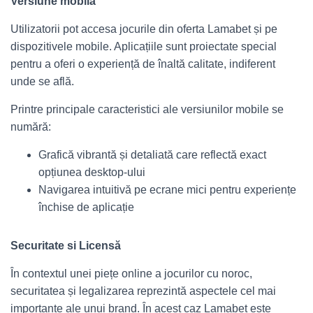
Versiune mobilă
Utilizatorii pot accesa jocurile din oferta Lamabet și pe
dispozitivele mobile. Aplicațiile sunt proiectate special
pentru a oferi o experiență de înaltă calitate, indiferent
unde se află.
Printre principale caracteristici ale versiunilor mobile se
numără:
Grafică vibrantă și detaliată care reflectă exact
opțiunea desktop-ului
Navigarea intuitivă pe ecrane mici pentru experiențe
închise de aplicație
Securitate si Licensă
În contextul unei piețe online a jocurilor cu noroc,
securitatea și legalizarea reprezintă aspectele cel mai
importante ale unui brand. În acest caz Lamabet este