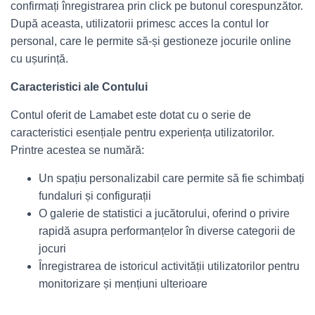
confirmați înregistrarea prin click pe butonul corespunzător.
După aceasta, utilizatorii primesc acces la contul lor
personal, care le permite să-și gestioneze jocurile online
cu ușurință.
Caracteristici ale Contului
Contul oferit de Lamabet este dotat cu o serie de
caracteristici esențiale pentru experiența utilizatorilor.
Printre acestea se numără:
Un spațiu personalizabil care permite să fie schimbați
fundaluri și configurații
O galerie de statistici a jucătorului, oferind o privire
rapidă asupra performanțelor în diverse categorii de
jocuri
Înregistrarea de istoricul activității utilizatorilor pentru
monitorizare și mențiuni ulterioare