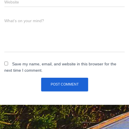
Website
What's on your mind?
Save my name, email, and website in this browser for the
next time I comment.