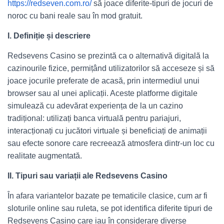
https://redseven.com.ro/
să joace diferite-tipuri de jocuri de
noroc cu bani reale sau în mod gratuit.
I. Definiție și descriere
Redsevens Casino se prezintă ca o alternativă digitală la
cazinourile fizice, permițând utilizatorilor să acceseze și să
joace jocurile preferate de acasă, prin intermediul unui
browser sau al unei aplicații. Aceste platforme digitale
simulează cu adevărat experiența de la un cazino
tradițional: utilizați banca virtuală pentru pariajuri,
interacționați cu jucători virtuale și beneficiați de animații
sau efecte sonore care recreează atmosfera dintr-un loc cu
realitate augmentată.
II. Tipuri sau variații ale Redsevens Casino
În afara variantelor bazate pe tematicile clasice, cum ar fi
sloturile online sau ruleta, se pot identifica diferite tipuri de
Redsevens Casino care iau în considerare diverse