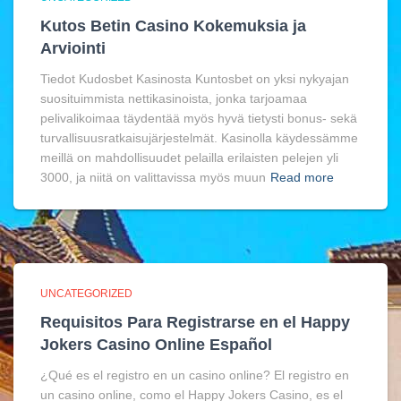
Kutos Betin Casino Kokemuksia ja
Arviointi
Tiedot Kudosbet Kasinosta Kuntosbet on yksi nykyajan
suosituimmista nettikasinoista, jonka tarjoamaa
pelivalikoimaa täydentää myös hyvä tietysti bonus- sekä
turvallisuusratkaisujärjestelmät. Kasinolla käydessämme
meillä on mahdollisuudet pelailla erilaisten pelejen yli
3000, ja niitä on valittavissa myös muun
Read more
UNCATEGORIZED
Requisitos Para Registrarse en el Happy
Jokers Casino Online Español
¿Qué es el registro en un casino online? El registro en
un casino online, como el Happy Jokers Casino, es el