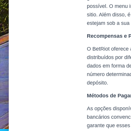
possível. O menu i
sitio. Além disso
estejam sob a sua 
Recompensas e Pr
O BetRiot oferece
distribuídos por d
dados em forma de 
número determinad
depósito.
Métodos de Paga
As opções disponív
bancários convenci
garante que esses