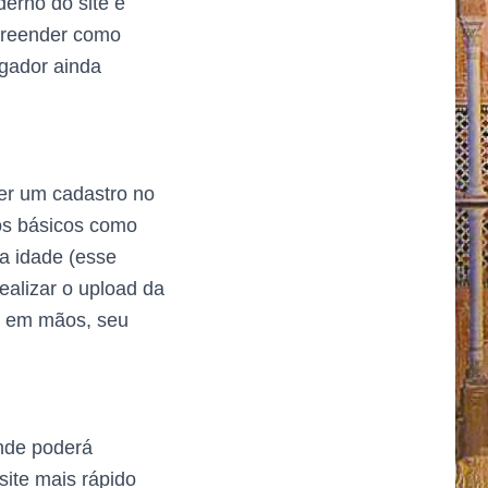
derno do site é
preender como
ogador ainda
zer um cadastro no
dos básicos como
a idade (esse
realizar o upload da
s em mãos, seu
onde poderá
site mais rápido