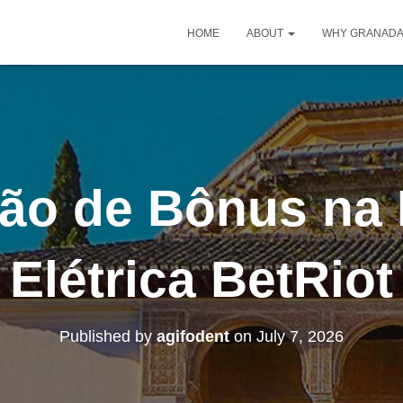
HOME
ABOUT
WHY GRANAD
ão de Bônus na
Elétrica BetRiot
Published by
agifodent
on
July 7, 2026