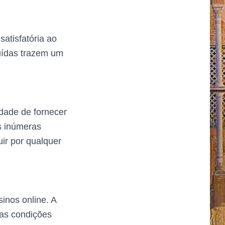
atisfatória ao
uídas trazem um
idade de fornecer
s inúmeras
ir por qualquer
inos online. A
 as condições