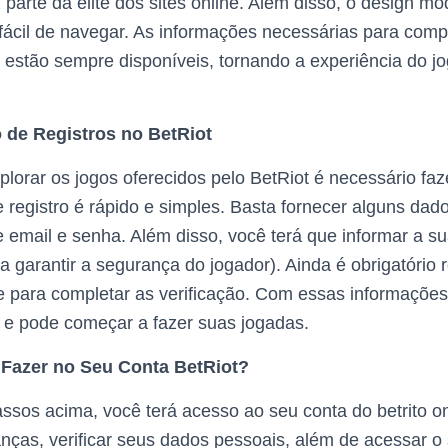
 parte da elite dos sites online. Além disso, o design mo
fácil de navegar. As informações necessárias para com
 estão sempre disponíveis, tornando a experiência do j
de Registros no BetRiot
lorar os jogos oferecidos pelo BetRiot é necessário fa
e registro é rápido e simples. Basta fornecer alguns da
email e senha. Além disso, você terá que informar a su
a garantir a segurança do jogador). Ainda é obrigatório 
de para completar as verificação. Com essas informaçõe
to e pode começar a fazer suas jogadas.
Fazer no Seu Conta BetRiot?
assos acima, você terá acesso ao seu conta do betrito 
anças, verificar seus dados pessoais, além de acessar o 