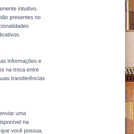
mente intuitivo.
stão presentes no
cionalidades
icativos.
uas informações e
s na troca entre
suas transferências
 enviar uma
isponível na
a que você possua.