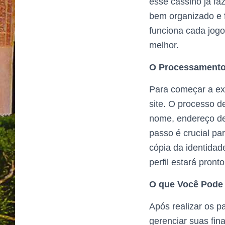
esse cassino já faz
bem organizado e 
funciona cada jogo
melhor.
O Processamento 
Para começar a exp
site. O processo d
nome, endereço de 
passo é crucial par
cópia da identida
perfil estará pron
O que Você Pode 
Após realizar os p
gerenciar suas fin