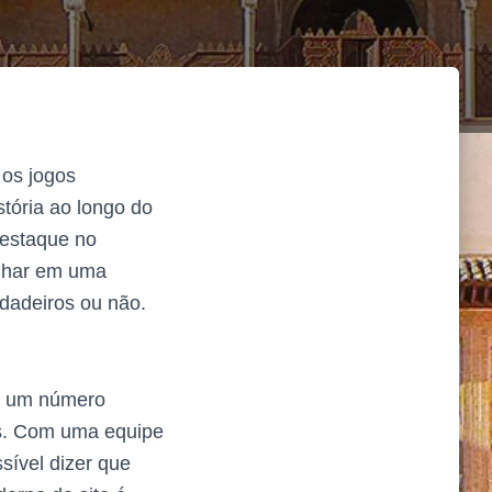
 os jogos
stória ao longo do
estaque no
ulhar em uma
rdadeiros ou não.
do um número
es. Com uma equipe
sível dizer que