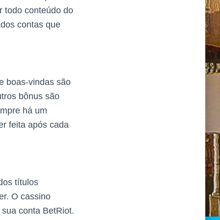
r todo conteúdo do
ados contas que
e boas-vindas são
utros bônus são
sempre há um
r feita após cada
os títulos
er. O cassino
sua conta BetRiot.