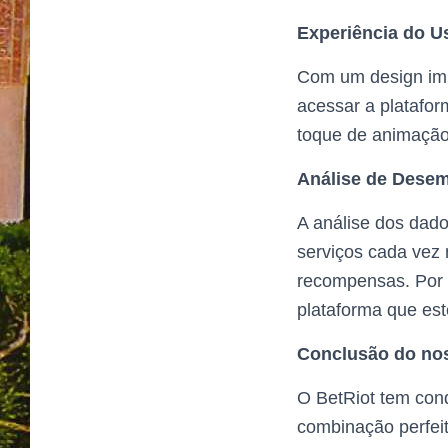
Experiência do U
Com um design impe
acessar a platafo
toque de animação
Análise de Dese
A análise dos dado
serviços cada vez 
recompensas. Por i
plataforma que este
Conclusão do nos
O BetRiot tem conq
combinação perfei