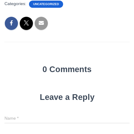
Categories:
UNCATEGORIZED
0 Comments
Leave a Reply
Name
*