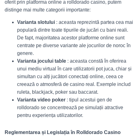
oferit prin platforma online a rolldorado casino, putem
distinge mai multe categorii importante:
Varianta slotului
: aceasta reprezintă partea cea mai
populară dintre toate tipurile de jucări cu bani reali.
De fapt, majoritatea acestor platforme online sunt
centrate pe diverse variante ale jocurilor de noroc în
genere.
Varianta jocului table
: aceasta constă în oferirea
unui mediu virtual în care utilizatorii pot juca, chiar și
simultan cu alți jucători conectați online, ceea ce
creează o atmosferă de casino real. Exemple includ
ruleta, blackjack, poker sau baccarat.
Varianta video poker
: tipul acestui gen de
rolldorado se concentrează pe simulații atractive
pentru experiența utilizatorilor.
Reglementarea și Legislația în Rolldorado Casino