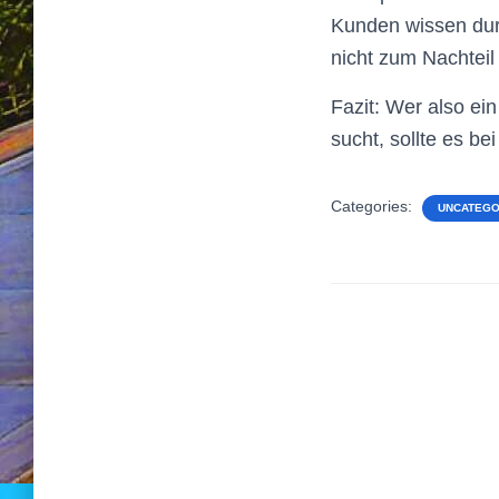
Kunden wissen durc
nicht zum Nachteil
Fazit: Wer also ei
sucht, sollte es b
Categories:
UNCATEGO