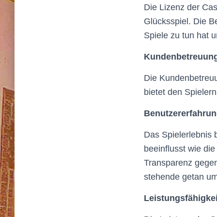
Die Lizenz der Ca
Glücksspiel. Die Be
Spiele zu tun hat u
Kundenbetreuun
Die Kundenbetreuu
bietet den Spieler
Benutzererfahru
Das Spielerlebnis
beeinflusst wie di
Transparenz gegenü
stehende getan um
Leistungsfähigkei