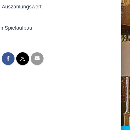
en Auszahlungswert
em Spielaufbau