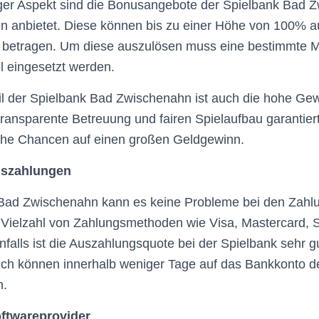
iger Aspekt sind die Bonusangebote der Spielbank Bad 
n anbietet. Diese können bis zu einer Höhe von 100% au
 betragen. Um diese auszulösen muss eine bestimmte 
l eingesetzt werden.
eil der Spielbank Bad Zwischenahn ist auch die hohe G
transparente Betreuung und fairen Spielaufbau garantiert 
iche Chancen auf einen großen Geldgewinn.
uszahlungen
 Bad Zwischenahn kann es keine Probleme bei den Zahl
e Vielzahl von Zahlungsmethoden wie Visa, Mastercard, 
nfalls ist die Auszahlungsquote bei der Spielbank sehr g
ich können innerhalb weniger Tage auf das Bankkonto d
n.
oftwareprovider