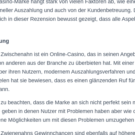
asino-Marke hängt stark von vielen Faktoren ab, wie ein
hneller Auszahlung und auch von der Kundenbetreuung. 
ch in dieser Rezension bewusst gezeigt, dass alle Aspek
ung
 Zwischenahn ist ein Online-Casino, das in seinen Ange
on anderen aus der Branche zu überbieten hat. Mit einer
er ihren Nutzern, modernem Auszahlungsverfahren und
len hat sie bewiesen, dass es einen glänzenden Ruf für
ann.
g zu beachten, dass die Marke an sich nicht perfekt sein
e geben in denen Nutzer mit Problemen haben aber wie 
dene Möglichkeiten um mit diesen Problemen umzugehen 
 Zwienenahns Gewinnchancen sind ebenfalls auf höher