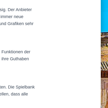
sig. Der Anbieter
m immer neue
und Grafiken sehr
e Funktionen der
d ihre Guthaben
aten. Die Spielbank
len, dass alle