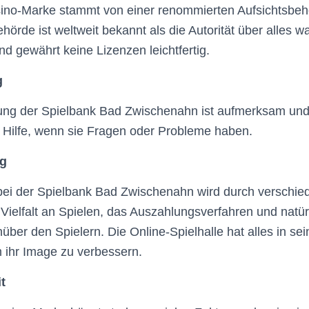
sino-Marke stammt von einer renommierten Aufsichtsbeh
hörde ist weltweit bekannt als die Autorität über alles w
nd gewährt keine Lizenzen leichtfertig.
g
ng der Spielbank Bad Zwischenahn ist aufmerksam und 
n Hilfe, wenn sie Fragen oder Probleme haben.
ng
 bei der Spielbank Bad Zwischenahn wird durch verschi
e Vielfalt an Spielen, das Auszahlungsverfahren und natür
ber den Spielern. Die Online-Spielhalle hat alles in se
 ihr Image zu verbessern.
t