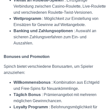
Vielfalt an Roulette-Spielen
: Einzigartige
Verbindung zwischen Casino-Roulette, Live-Roulette
und verschiedenen Roulette-Twist-Versionen.
Wettprogramm
: Möglichkeit zur Einstellung von
Einsätzen für Gewinne auf Wettangebote.
Banking und Zahlungsoptionen
: Auswahl an
sicheren Zahlungsverfahren zum Ein- und
Auszahlen.
Bonuses und Promotion
Spinch bietet verschiedene Bonusarten, um Spieler
anzuziehen:
Willkommensbonus
: Kombination aus Echtgeld
und Free-Spins für Neuankömmlinge.
Täglich Bonus
: Prämienangebot mit mehreren
möglichen Gewinnchancen.
Loyalty Programm
: Belohnungsmöglichkeit für