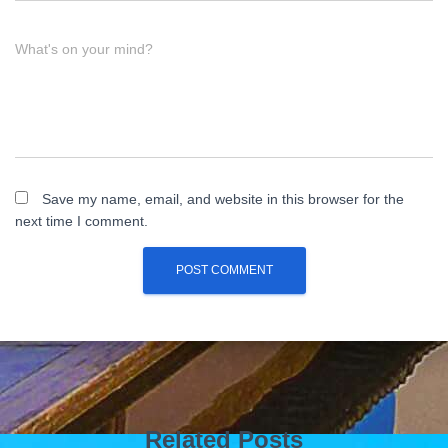
What's on your mind?
Save my name, email, and website in this browser for the
next time I comment.
Related Posts