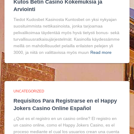
Kutos Betin Casino Kokemuksia ja
Arviointi
Tiedot Kudosbet Kasinosta Kuntosbet on yksi nykyajan
suosituimmista nettikasinoista, jonka tarjoamaa
pelivalikoimaa täydentää myös hyvä tietysti bonus- sekä
turvallisuusratkaisujärjestelmät. Kasinolla käydessämme
meillä on mahdollisuudet pelailla erilaisten pelejen yli
3000, ja niitä on valittavissa myös muun
Read more
UNCATEGORIZED
Requisitos Para Registrarse en el Happy
Jokers Casino Online Español
¿Qué es el registro en un casino online? El registro en
un casino online, como el Happy Jokers Casino, es el
proceso mediante el cual los usuarios crean una cuenta