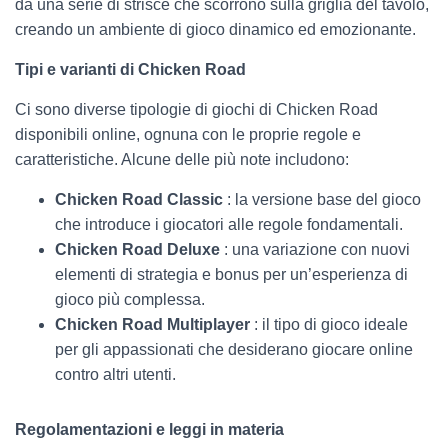
da una serie di strisce che scorrono sulla griglia del tavolo,
creando un ambiente di gioco dinamico ed emozionante.
Tipi e varianti di Chicken Road
Ci sono diverse tipologie di giochi di Chicken Road
disponibili online, ognuna con le proprie regole e
caratteristiche. Alcune delle più note includono:
Chicken Road Classic
: la versione base del gioco
che introduce i giocatori alle regole fondamentali.
Chicken Road Deluxe
: una variazione con nuovi
elementi di strategia e bonus per un’esperienza di
gioco più complessa.
Chicken Road Multiplayer
: il tipo di gioco ideale
per gli appassionati che desiderano giocare online
contro altri utenti.
Regolamentazioni e leggi in materia