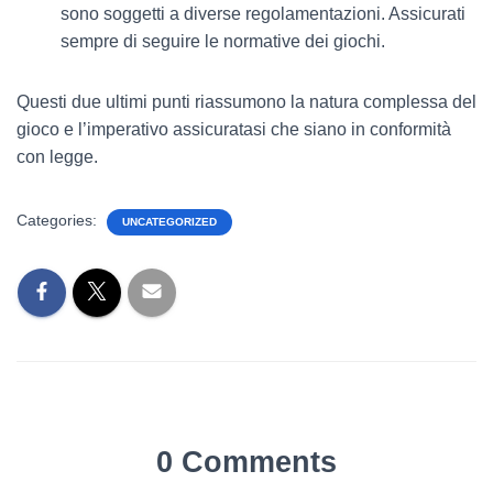
sono soggetti a diverse regolamentazioni. Assicurati
sempre di seguire le normative dei giochi.
Questi due ultimi punti riassumono la natura complessa del
gioco e l’imperativo assicuratasi che siano in conformità
con legge.
Categories:
UNCATEGORIZED
0 Comments