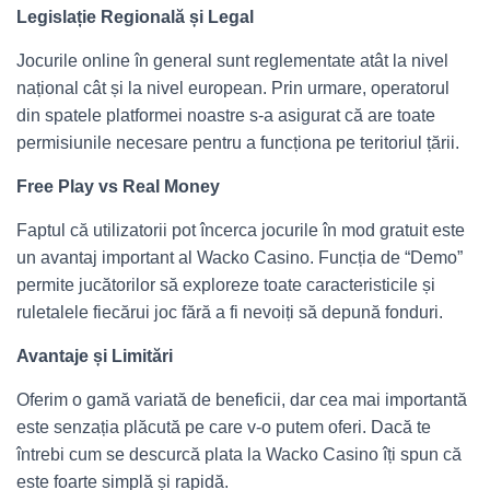
Legislație Regională și Legal
Jocurile online în general sunt reglementate atât la nivel
național cât și la nivel european. Prin urmare, operatorul
din spatele platformei noastre s-a asigurat că are toate
permisiunile necesare pentru a funcționa pe teritoriul țării.
Free Play vs Real Money
Faptul că utilizatorii pot încerca jocurile în mod gratuit este
un avantaj important al Wacko Casino. Funcția de “Demo”
permite jucătorilor să exploreze toate caracteristicile și
ruletalele fiecărui joc fără a fi nevoiți să depună fonduri.
Avantaje și Limitări
Oferim o gamă variată de beneficii, dar cea mai importantă
este senzația plăcută pe care v-o putem oferi. Dacă te
întrebi cum se descurcă plata la Wacko Casino îți spun că
este foarte simplă și rapidă.