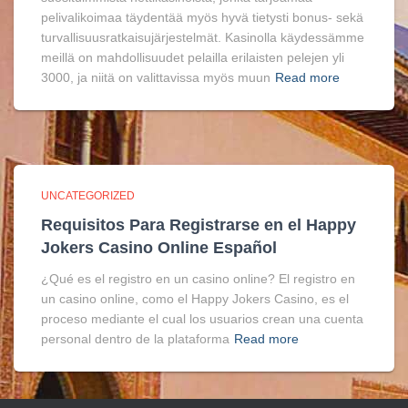
pelivalikoimaa täydentää myös hyvä tietysti bonus- sekä
turvallisuusratkaisujärjestelmät. Kasinolla käydessämme
meillä on mahdollisuudet pelailla erilaisten pelejen yli
3000, ja niitä on valittavissa myös muun
Read more
UNCATEGORIZED
Requisitos Para Registrarse en el Happy
Jokers Casino Online Español
¿Qué es el registro en un casino online? El registro en
un casino online, como el Happy Jokers Casino, es el
proceso mediante el cual los usuarios crean una cuenta
personal dentro de la plataforma
Read more