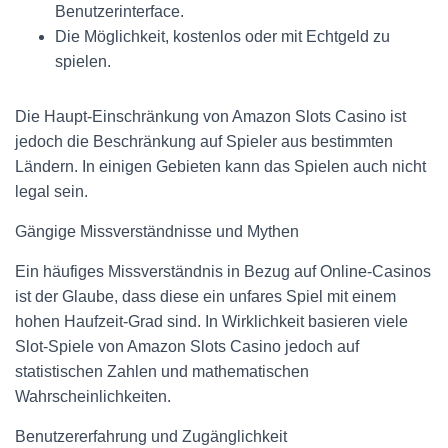
Benutzerinterface.
Die Möglichkeit, kostenlos oder mit Echtgeld zu
spielen.
Die Haupt-Einschränkung von Amazon Slots Casino ist
jedoch die Beschränkung auf Spieler aus bestimmten
Ländern. In einigen Gebieten kann das Spielen auch nicht
legal sein.
Gängige Missverständnisse und Mythen
Ein häufiges Missverständnis in Bezug auf Online-Casinos
ist der Glaube, dass diese ein unfares Spiel mit einem
hohen Haufzeit-Grad sind. In Wirklichkeit basieren viele
Slot-Spiele von Amazon Slots Casino jedoch auf
statistischen Zahlen und mathematischen
Wahrscheinlichkeiten.
Benutzererfahrung und Zugänglichkeit