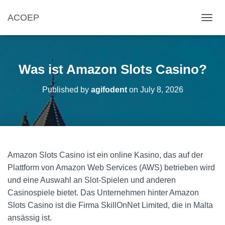
ACOEP
TOGGL
Was ist Amazon Slots Casino?
Published by
agifodent
on
July 8, 2026
Amazon Slots Casino ist ein online Kasino, das auf der
Plattform von Amazon Web Services (AWS) betrieben wird
und eine Auswahl an Slot-Spielen und anderen
Casinospiele bietet. Das Unternehmen hinter Amazon
Slots Casino ist die Firma SkillOnNet Limited, die in Malta
ansässig ist.