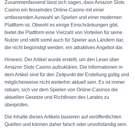
Zusammenfassend lässt sich sagen, dass Amazon Slots
Casino ein fesselndes Online-Casino mit einer
umfassenden Auswahl an Spielen und einer modernen
Plattform ist. Obwohl es einige Einschränkungen gibt,
bietet die Plattform eine Vielzahl von Vorteilen für seine
Nutzer und stellt somit auch für Spieler aus Ländern dar,
die nicht begünstigt werden, ein attraktives Angebot dar.
Hinweis: Der Artikel wurde erstellt, um den Leser über
Amazon Slots Casino aufzuklären. Die Informationen in
dem Artikel sind für den Zeitpunkt der Erstellung gültig und
möglicherweise nicht weiterhin aktuell sein. Es ist immer
ratsam, sich vor dem Spielen von Online-Casinos die
aktuellen Gesetze und Richtlinien des Landes zu
überprüfen.
Die Inhalte dieses Artikels basieren auf veröffentlichten
Quellen und können daher falsch oder unvollständig sein.