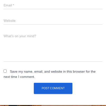
Email
*
Website
What's on your mind?
Save my name, email, and website in this browser for the
next time I comment.