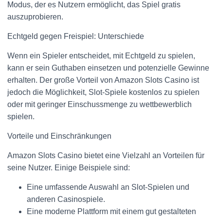
Modus, der es Nutzern ermöglicht, das Spiel gratis
auszuprobieren.
Echtgeld gegen Freispiel: Unterschiede
Wenn ein Spieler entscheidet, mit Echtgeld zu spielen,
kann er sein Guthaben einsetzen und potenzielle Gewinne
erhalten. Der große Vorteil von Amazon Slots Casino ist
jedoch die Möglichkeit, Slot-Spiele kostenlos zu spielen
oder mit geringer Einschussmenge zu wettbewerblich
spielen.
Vorteile und Einschränkungen
Amazon Slots Casino bietet eine Vielzahl an Vorteilen für
seine Nutzer. Einige Beispiele sind:
Eine umfassende Auswahl an Slot-Spielen und
anderen Casinospiele.
Eine moderne Plattform mit einem gut gestalteten