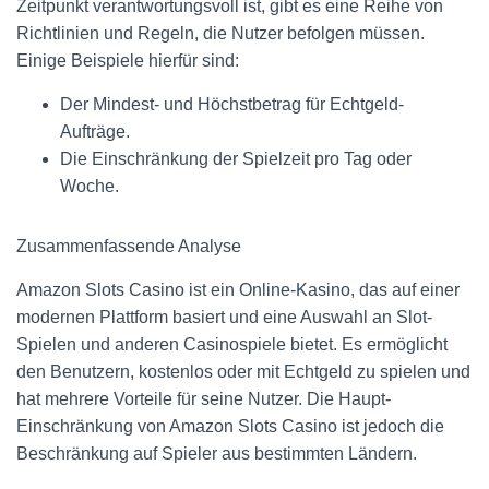
Zeitpunkt verantwortungsvoll ist, gibt es eine Reihe von
Richtlinien und Regeln, die Nutzer befolgen müssen.
Einige Beispiele hierfür sind:
Der Mindest- und Höchstbetrag für Echtgeld-
Aufträge.
Die Einschränkung der Spielzeit pro Tag oder
Woche.
Zusammenfassende Analyse
Amazon Slots Casino ist ein Online-Kasino, das auf einer
modernen Plattform basiert und eine Auswahl an Slot-
Spielen und anderen Casinospiele bietet. Es ermöglicht
den Benutzern, kostenlos oder mit Echtgeld zu spielen und
hat mehrere Vorteile für seine Nutzer. Die Haupt-
Einschränkung von Amazon Slots Casino ist jedoch die
Beschränkung auf Spieler aus bestimmten Ländern.