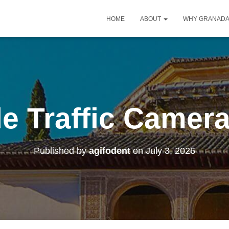
HOME
ABOUT
WHY GRANAD
de Traffic Came
Published by
agifodent
on
July 3, 2026