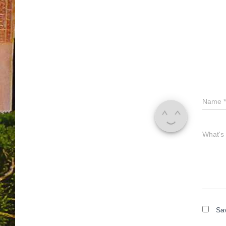
Name
*
What's
Sav