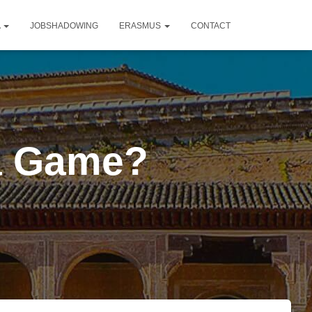
A
JOBSHADOWING
ERASMUS
CONTACT
ra Game?