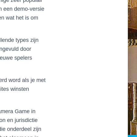
ige zeer populair
n een demo-versie
n wat het is om
lende types zijn
angevuld door
ieuwe spelers
rd word als je met
ites winsten
 Camera Game in
n en jurisdictie
ie onderdeel zijn