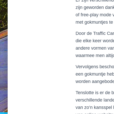
Er zijn verschille
zijn geworden dan
of free-play mode
met gokmuntjes te
Door de Traffic Ca
die elke keer word
andere vormen van
waarmee men altij
Vervolgens beschou
een gokmuntje hebt
worden aangeboden
Tenslotte is er de
verschillende land
van zo’n kansspel 