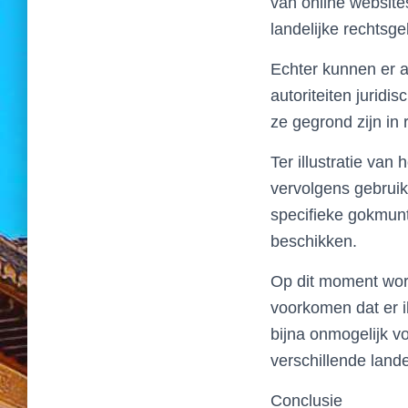
van online websit
landelijke rechts
Echter kunnen er a
autoriteiten jurid
ze gegrond zijn in 
Ter illustratie va
vervolgens gebruik
specifieke gokmun
beschikken.
Op dit moment wor
voorkomen dat er il
bijna onmogelijk v
verschillende land
Conclusie