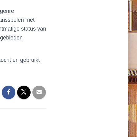
lgenre
kansspelen met
htmatige status van
tsgebieden
kocht en gebruikt