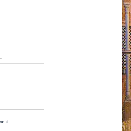
e
ment.