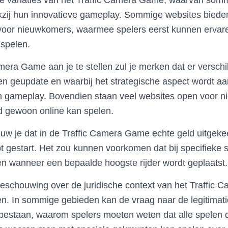
nde variaties van het Traffic Camera Game, waarvan somm
kzij hun innovatieve gameplay. Sommige websites biede
 voor nieuwkomers, waarmee spelers eerst kunnen ervare
 spelen.
mera Game aan je te stellen zul je merken dat er verschil
en geupdate en waarbij het strategische aspect wordt a
 gameplay. Bovendien staan veel websites open voor n
d gewoon online kan spelen.
w je dat in de Traffic Camera Game echte geld uitgekee
 gestart. Het zou kunnen voorkomen dat bij specifieke s
 wanneer een bepaalde hoogste rijder wordt geplaatst.
 beschouwing over de juridische context van het Traffic
en. In sommige gebieden kan de vraag naar de legitimatio
bestaan, waarom spelers moeten weten dat alle spelen d