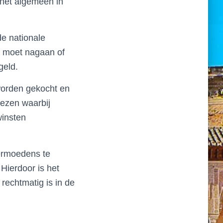
het algemeen in
de nationale
en moet nagaan of
geld.
 worden gekocht en
iezen waarbij
winsten
ermoedens te
 Hierdoor is het
rechtmatig is in de