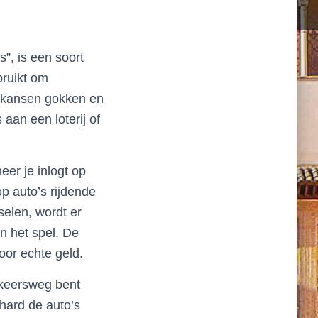
”, is een soort
bruikt om
n kansen gokken en
aan een loterij of
er je inlogt op
p auto’s rijdende
selen, wordt er
n het spel. De
oor echte geld.
rkeersweg bent
hard de auto’s