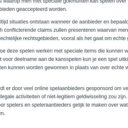
es waarop men met speciale gokmunten kan spelen over 
gebieden geaccepteerd worden.
ltijd situaties ontstaan wanneer de aanbieder en bepaal
isch conflicterende claims zullen presenteren waarvan m
rechtelijke rechtsgebieden, vooral als het gaat om echte 
n hoe deze spelen werken met speciale items die kunnen
t voor deelname aan de kansspelen kun je een spel uitk
ten kunnen worden gewonnen in plaats van over echte 
dt er door veel online spelaanbieders gesponsord om v
legale activiteiten of niet-legitiem geldwisseling zou zijn.
oor spelers en speleraanbieders gelijk te maken over wat 
en.